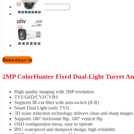
ติดต่อสอบถาม
2MP ColorHunter Fixed Dual-Light Turret A
High quality imaging with 2MP resolution
TVI/AHD/CVI/CVBS
Supports IR-cut filter with auto-switch (ICR)
Smart Dual Light (only TVI)
3D noise reduction technology delivers clean and sharp images
Supports 180° horizontal flip, 180° vertical flip
OSD configuration menu, easy to operate
IP67 waterproof and dustproof design, high reliability