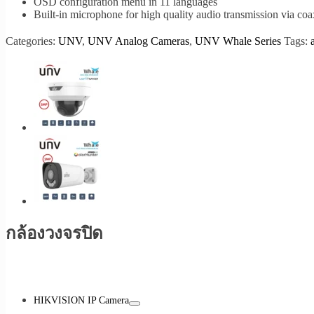
OSD configuration menu in 11 languages
Built-in microphone for high quality audio transmission via coa
Categories:
UNV
,
UNV Analog Cameras
,
UNV Whale Series
Tags:
กล้องวงจรปิด
HIKVISION IP Camera