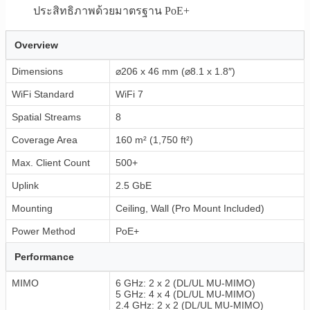
ประสิทธิภาพด้วยมาตรฐาน PoE+
Overview
Dimensions
⌀206 x 46 mm (⌀8.1 x 1.8″)
WiFi Standard
WiFi 7
Spatial Streams
8
Coverage Area
160 m² (1,750 ft²)
Max. Client Count
500+
Uplink
2.5 GbE
Mounting
Ceiling, Wall (Pro Mount Included)
Power Method
PoE+
Performance
MIMO
6 GHz: 2 x 2 (DL/UL MU-MIMO)
5 GHz: 4 x 4 (DL/UL MU-MIMO)
2.4 GHz: 2 x 2 (DL/UL MU-MIMO)