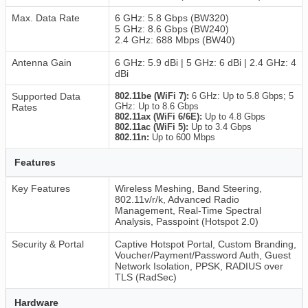
Max. Data Rate
6 GHz: 5.8 Gbps (BW320)
5 GHz: 8.6 Gbps (BW240)
2.4 GHz: 688 Mbps (BW40)
Antenna Gain
6 GHz: 5.9 dBi | 5 GHz: 6 dBi | 2.4 GHz: 4
dBi
Supported Data
802.11be (WiFi 7):
6 GHz: Up to 5.8 Gbps; 5
GHz: Up to 8.6 Gbps
Rates
802.11ax (WiFi 6/6E):
Up to 4.8 Gbps
802.11ac (WiFi 5):
Up to 3.4 Gbps
802.11n:
Up to 600 Mbps
Features
Key Features
Wireless Meshing, Band Steering,
802.11v/r/k, Advanced Radio
Management, Real-Time Spectral
Analysis, Passpoint (Hotspot 2.0)
Security & Portal
Captive Hotspot Portal, Custom Branding,
Voucher/Payment/Password Auth, Guest
Network Isolation, PPSK, RADIUS over
TLS (RadSec)
Hardware