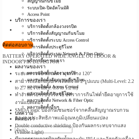
สัญญาณกันขโมย
ระบบเปิด-ปิดอัตโนมัติ
Access Point
บริการของเรา
บริการติดตั้งกล้องวงจรปิด
บริการติดตั้งสัญญาณกันขโมย
บริการติดตั้งระบบ Access Control
ติดต่อสอบถาม
บริการติดตั้งประตูรีโมท
บริการติดตั้งระบบ Network & Fiber Optic
BATTERY OPERATED WIDE ANGLE OUTDOOR &
บริการอื่นๆ ของเรา
INDOOR PIR DETECTOR
ผลงานของเรา
ผลงานติดตั้งกล้องวงจรปิด
ระยะตรวจจับ 12 เมตร มุมกว้าง 120°
ผลงานติดตั้งสัญญาณกันขโมย
สามารถเลือกแบบการติดตั้งได้ 2 รูปแบบ (Multi-Level: 2.2
ผลงานติดตั้ง Access Control
to 2.7 m, Pet alley: 0.8 to 1.2 m)
ผลงานติดตั้งประตูรีโมท
ทำงานด้วยระบบไร้สาย อัตราการกินไฟต่ำยืดอายุการใช้
ผลงานติดตั้ง Network & Fiber Optic
งานแบตเตอรี่
ผลงานติดตั้งอื่นๆ
SMDA logic ป้องกันเซนเซอร์จากคลื่นสัญญาณรบกวน
บทความ
และคงประสิทธิภาพแม้อุณหภูมิเปลี่ยนแปลง
ติดต่อเรา
Double conductive shielding ป้องกันผลกระทบจากแสง
(Visible Light)
มีมาตรฐานการป้องกันน้ำและฝุ่น IP54 และวัสดุตัวเครื่อง