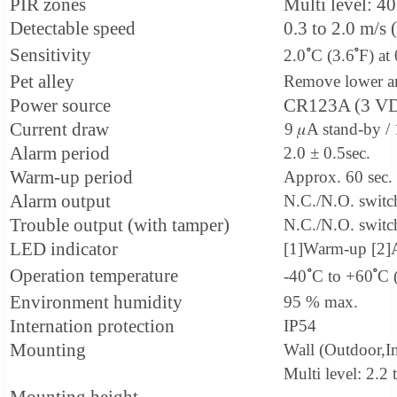
PIR zones
Multi level: 40
Detectable speed
0.3 to 2.0 m/s (
Sensitivity
2.0 ํC (3.6 ํF) at
Pet alley
Remove lower are
Power source
CR123A (3 VD
Current draw
9 𝜇
A stand-by 
Alarm period
2.0 ± 0.5sec.
Warm-up period
Approx. 60 sec.
Alarm output
N.C./N.O. switc
Trouble output (with tamper)
N.C./N.O. switc
LED indicator
[1]Warm-up [2]A
Operation temperature
-40 ํC to +
60 ํC 
Environment humidity
95 % max.
Internation protection
IP54
Mounting
Wall (Outdoor,I
Multi level: 2.2 