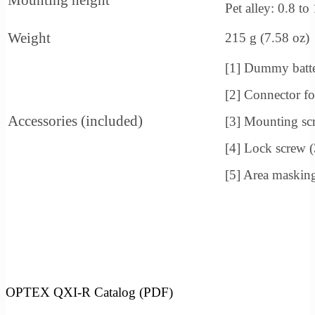
Mounting height
Pet alley: 0.8 to
Weight
215 g (7.58 oz)
[1] Dummy batt
[2] Connector
Accessories (included)
[3] Mounting sc
[4] Lock screw
[5] Area masking
OPTEX QXI-R Catalog (PDF)