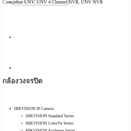
Categories:
UNV
,
UNV 4 Channel NVR
,
UNV NVR
กล้องวงจรปิด
HIKVISION IP Camera
HIKVISION Standard Series
HIKVISION ColorVu Series
HIKVISION AcuSense Series