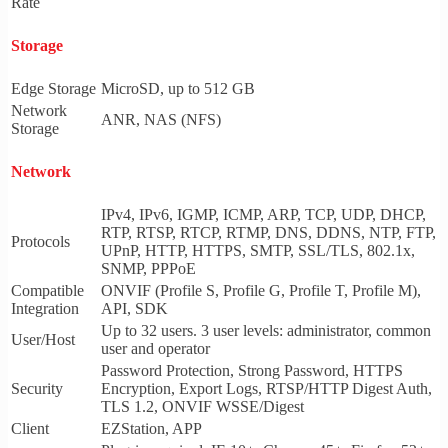
Rate
Storage
Edge Storage
MicroSD, up to 512 GB
Network
ANR, NAS (NFS)
Storage
Network
IPv4, IPv6, IGMP, ICMP, ARP, TCP, UDP, DHCP,
RTP, RTSP, RTCP, RTMP, DNS, DDNS, NTP, FTP,
Protocols
UPnP, HTTP, HTTPS, SMTP, SSL/TLS, 802.1x,
SNMP, PPPoE
Compatible
ONVIF (Profile S, Profile G, Profile T, Profile M),
Integration
API, SDK
Up to 32 users. 3 user levels: administrator, common
User/Host
user and operator
Password Protection, Strong Password, HTTPS
Security
Encryption, Export Logs, RTSP/HTTP Digest Auth,
TLS 1.2, ONVIF WSSE/Digest
Client
EZStation, APP