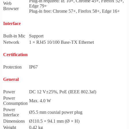
Plug-in required: IE 10+, Chrome 45+, Firefox 52+,
Web
Edge 79+
Browser
Plug-in free: Chrome 57+, Firefox 58+, Edge 16+
Interface
Built-in Mic
Support
Network
1 × RJ45 10/100 Base-TX Ethernet
Certification
Protection
IP67
General
Power
DC 12 V±25%, PoE (IEEE 802.3af)
Power
Max. 4.0 W
Consumption
Power
Ø5.5 mm coaxial power plug
Interface
Dimensions
Ø110.5 × 94.1 mm (Ø × H)
Weight
0.42 kg