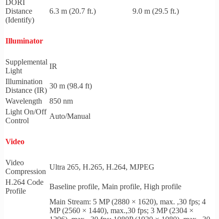
DORI
Distance
6.3 m (20.7 ft.)
9.0 m (29.5 ft.)
(Identify)
Illuminator
Supplemental
IR
Light
Illumination
30 m (98.4 ft)
Distance (IR)
Wavelength
850 nm
Light On/Off
Auto/Manual
Control
Video
Video
Ultra 265, H.265, H.264, MJPEG
Compression
H.264 Code
Baseline profile, Main profile, High profile
Profile
Main Stream: 5 MP (2880 × 1620), max. ,30 fps; 4
MP (2560 × 1440), max.,30 fps; 3 MP (2304 ×