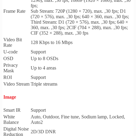
1296), max. ,30 fps; 1080P (1920 × 1080), max. ,30
fps;
Frame Rate
Sub Stream: 720P (1280 × 720), max. ,30 fps; D1
(720 × 576), max. ,30 fps; 640 × 360, max. ,30 fps;
Third Stream: D1 (720 × 576), max. ,30 fps; 640 ×
360, max. ,30 fps; 2CIF (704 × 288), max. ,30 fps;
CIF (352 × 288), max. ,30 fps
Video Bit
128 Kbps to 16 Mbps
Rate
U-code
Support
OSD
Up to 8 OSDs
Privacy
Up to 4 areas
Mask
ROI
Support
Video Stream
Triple streams
Image
Smart IR
Support
White
Auto, Outdoor, Fine tune, Sodium lamp, Locked,
Balance
Auto2
Digital Noise
2D/3D DNR
Reduction