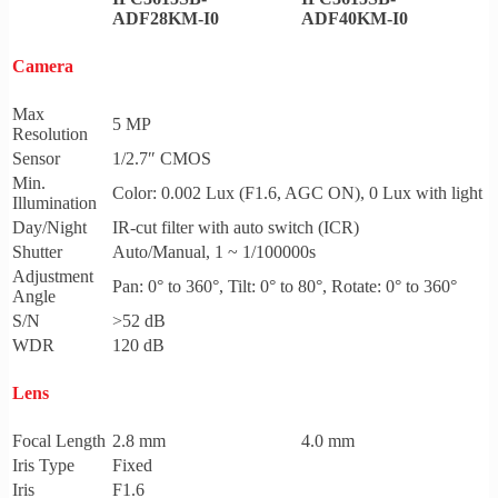
ADF28KM-I0
ADF40KM-I0
Camera
Max
5 MP
Resolution
Sensor
1/2.7″ CMOS
Min.
Color: 0.002 Lux (F1.6, AGC ON), 0 Lux with light
Illumination
Day/Night
IR-cut filter with auto switch (ICR)
Shutter
Auto/Manual, 1 ~ 1/100000s
Adjustment
Pan: 0° to 360°, Tilt: 0° to 80°, Rotate: 0° to 360°
Angle
S/N
>52 dB
WDR
120 dB
Lens
Focal Length
2.8 mm
4.0 mm
Iris Type
Fixed
Iris
F1.6