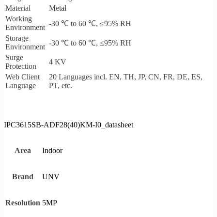
Material
Metal
Working
-30 ℃ to 60 ℃, ≤95% RH
Environment
Storage
-30 ℃ to 60 ℃, ≤95% RH
Environment
Surge
4 KV
Protection
Web Client
20 Languages incl. EN, TH, JP, CN, FR, DE, ES,
Language
PT, etc.
IPC3615SB-ADF28(40)KM-I0_datasheet
Indoor
Area
UNV
Brand
5MP
Resolution