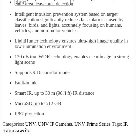
enter area, leave area detection
Intelligent intrusion prevention system based on target
classification significantly reduces false alarms caused by
leaves, birds, and lights, accurately focusing on humans,
vehicles, and non-motor vehicles
LightHunter technology ensures ultra-high image quality in
low illumination environment
120 dB true WDR technology enables clear image in strong
light scene
Supports 9:16 corridor mode
Built-in mic
Smart IR, up to 30 m (98.4 ft) IR distance
MicroSD, up to 512 GB
IP67 protection
Categories:
UNV
,
UNV IP Cameras
,
UNV Prime Series
Tags:
IP
,
กล้องวงจรปิด