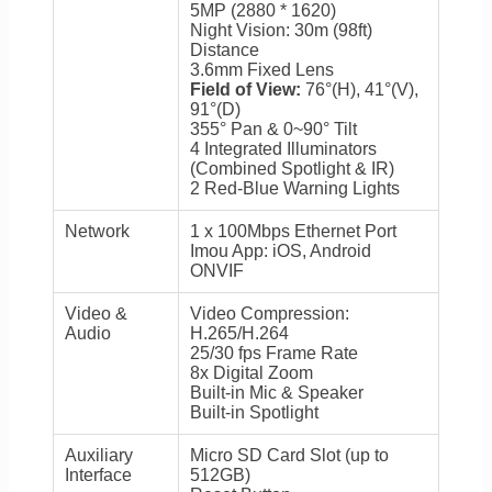
5MP (2880 * 1620)
Night Vision: 30m (98ft)
Distance
3.6mm Fixed Lens
Field of View:
76°(H), 41°(V),
91°(D)
355° Pan & 0~90° Tilt
4 Integrated Illuminators
(Combined Spotlight & IR)
2 Red-Blue Warning Lights
Network
1 x 100Mbps Ethernet Port
Imou App: iOS, Android
ONVIF
Video &
Video Compression:
Audio
H.265/H.264
25/30 fps Frame Rate
8x Digital Zoom
Built-in Mic & Speaker
Built-in Spotlight
Auxiliary
Micro SD Card Slot (up to
Interface
512GB)