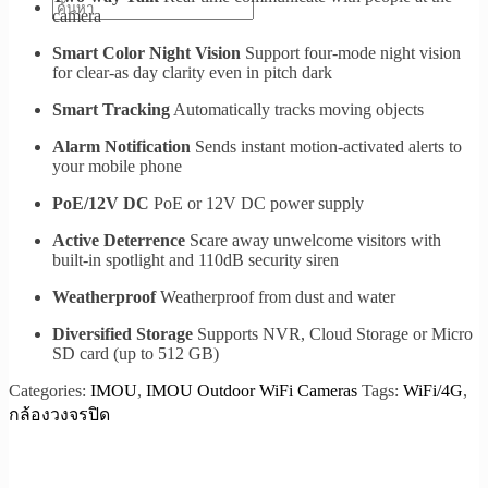
camera
Smart Color Night Vision
Support four-mode night vision
for clear-as day clarity even in pitch dark
Smart Tracking
Automatically tracks moving objects
Alarm Notification
Sends instant motion-activated alerts to
your mobile phone
PoE/12V DC
PoE or 12V DC power supply
Active Deterrence
Scare away unwelcome visitors with
built-in spotlight and 110dB security siren
Weatherproof
Weatherproof from dust and water
Diversified Storage
Supports NVR, Cloud Storage or Micro
SD card (up to 512 GB)
Categories:
IMOU
,
IMOU Outdoor WiFi Cameras
Tags:
WiFi/4G
,
กล้องวงจรปิด