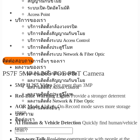
สัญญาณกันขโมย
ระบบเปิด-ปิดอัตโนมัติ
Access Point
บริการของเรา
บริการติดตั้งกล้องวงจรปิด
บริการติดตั้งสัญญาณกันขโมย
บริการติดตั้งระบบ Access Control
บริการติดตั้งประตูรีโมท
บริการติดตั้งระบบ Network & Fiber Optic
ติดต่อสอบถาม
บริการอื่นๆ ของเรา
ผลงานของเรา
PS7F 5MP H.265 POE P&T Camera
ผลงานติดตั้งกล้องวงจรปิด
ผลงานติดตั้งสัญญาณกันขโมย
5MP H.265 Video
See more than 3MP
ผลงานติดตั้ง Access Control
ผลงานติดตั้งประตูรีโมท
Red-Blue Warning Lights
Provide a stronger deterrent
ผลงานติดตั้ง Network & Fiber Optic
AOR Mode
Always-On-Record mode saves more storage
ผลงานติดตั้งอื่นๆ
space
บทความ
ติดต่อเรา
AI Human & Vehicle Detection
Quickly find human/vehicle
targets
Two-way Talk
Real-time communicate with people at the