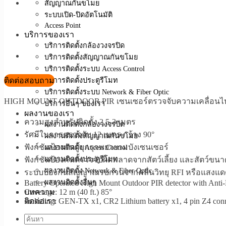
สัญญาณกันขโมย
ระบบเปิด-ปิดอัตโนมัติ
Access Point
บริการของเรา
บริการติดตั้งกล้องวงจรปิด
บริการติดตั้งสัญญาณกันขโมย
บริการติดตั้งระบบ Access Control
ติดต่อสอบถาม
บริการติดตั้งประตูรีโมท
บริการติดตั้งระบบ Network & Fiber Optic
HIGH MOUNT OUTDOOR PIR เซนเซอร์ตรวจจับความเคลื่อนไหวภา
บริการอื่นๆ ของเรา
ผลงานของเรา
ความสูงสำหรับติดตั้ง 2.5-3 เมตร
ผลงานติดตั้งกล้องวงจรปิด
รัศมีในการตรวจจับ 12 เมตร กว้าง 90°
ผลงานติดตั้งสัญญาณกันขโมย
ฟังก์ชันป้องกันผู้บุกรุกพยายามบังเซนเซอร์
ผลงานติดตั้ง Access Control
ผลงานติดตั้งประตูรีโมท
ฟังก์ชันป้องกันตรวจจับผิดพลาดจากสัตว์เลี้ยง และสัตว์ขนา
ผลงานติดตั้ง Network & Fiber Optic
ระบบป้องกันสัญญาณรบกวนจากคลื่นวิทยุ RFI หรือแสงแด
ผลงานติดตั้งอื่นๆ
Battery Operated High Mount Outdoor PIR detector with An
Coverage: 12 m (40 ft.) 85°
บทความ
Including: GEN-TX x1, CR2 Lithium battery x1, 4 pin Z4 conne
ติดต่อเรา