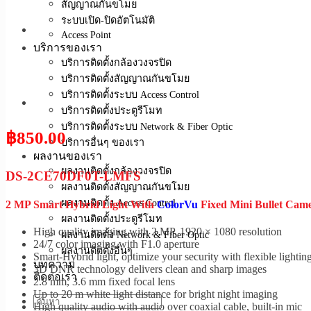
สัญญาณกันขโมย
ระบบเปิด-ปิดอัตโนมัติ
Access Point
บริการของเรา
บริการติดตั้งกล้องวงจรปิด
บริการติดตั้งสัญญาณกันขโมย
บริการติดตั้งระบบ Access Control
บริการติดตั้งประตูรีโมท
บริการติดตั้งระบบ Network & Fiber Optic
฿
850.00
บริการอื่นๆ ของเรา
ผลงานของเรา
ผลงานติดตั้งกล้องวงจรปิด
DS-2CE70DF0T-LMFS
ผลงานติดตั้งสัญญาณกันขโมย
ผลงานติดตั้ง Access Control
2 MP Smart Hybrid Light With
ColorVu
Fixed Mini Bullet Cam
ผลงานติดตั้งประตูรีโมท
High quality imaging with 2 MP, 1920 × 1080 resolution
ผลงานติดตั้ง Network & Fiber Optic
24/7 color imaging with F1.0 aperture
ผลงานติดตั้งอื่นๆ
Smart-Hybrid light, optimize your security with flexible lightin
บทความ
3D DNR technology delivers clean and sharp images
ติดต่อเรา
2.8 mm, 3.6 mm fixed focal lens
Up to 20 m white light distance for bright night imaging
High quality audio with audio over coaxial cable, built-in mic