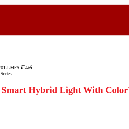
Series
 Smart Hybrid Light With Colo