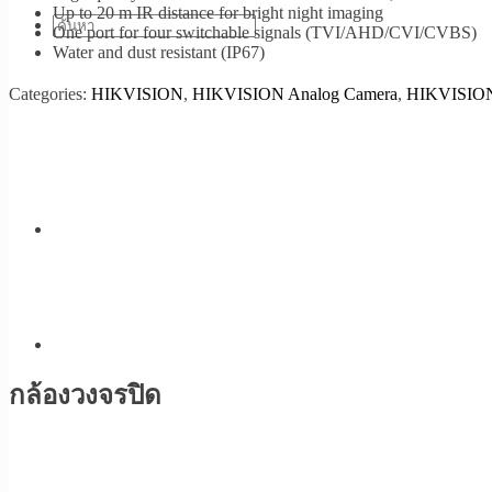
Up to 20 m IR distance for bright night imaging
One port for four switchable signals (TVI/AHD/CVI/CVBS)
Water and dust resistant (IP67)
Categories:
HIKVISION
,
HIKVISION Analog Camera
,
HIKVISION 
กล้องวงจรปิด