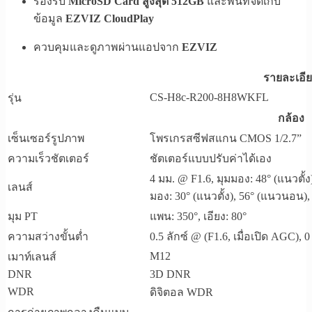
รองรับ
MicroSD Card สูงสุด 512GB
และพื้นที่จัดเก็บ
ข้อมูล
EZVIZ CloudPlay
ควบคุมและดูภาพผ่านแอปจาก
EZVIZ
รายละเอี
CS-H8c-R200-8H8WKFL
รุ่น
กล้อง
เซ็นเซอร์รูปภาพ
โพรเกรสซีฟสแกน CMOS 1/2.7”
ความเร็วชัตเตอร์
ชัตเตอร์แบบปรับค่าได้เอง
4 มม. @ F1.6, มุมมอง: 48° (แนวตั้
เลนส์
มอง: 30° (แนวตั้ง), 56° (แนวนอน)
มุม PT
แพน: 350°, เอียง: 80°
ความสว่างขั้นต่ำ
0.5 ลักซ์ @ (F1.6, เมื่อเปิด AGC),
M12
เมาท์เลนส์
DNR
3D DNR
WDR
ดิจิตอล WDR