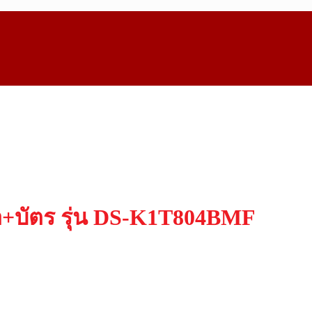
ือ+บัตร รุ่น DS-K1T804BMF