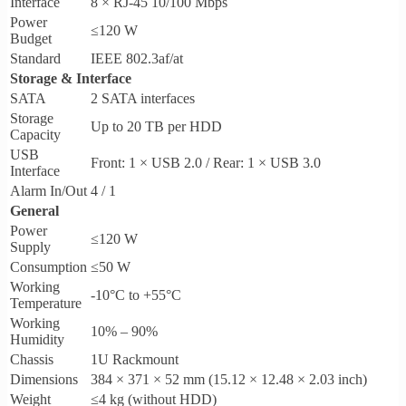
Interface
8 × RJ-45 10/100 Mbps
Power
≤120 W
Budget
Standard
IEEE 802.3af/at
Storage & Interface
SATA
2 SATA interfaces
Storage
Up to 20 TB per HDD
Capacity
USB
Front: 1 × USB 2.0 / Rear: 1 × USB 3.0
Interface
Alarm In/Out
4 / 1
General
Power
≤120 W
Supply
Consumption
≤50 W
Working
-10°C to +55°C
Temperature
Working
10% – 90%
Humidity
Chassis
1U Rackmount
Dimensions
384 × 371 × 52 mm (15.12 × 12.48 × 2.03 inch)
Weight
≤4 kg (without HDD)