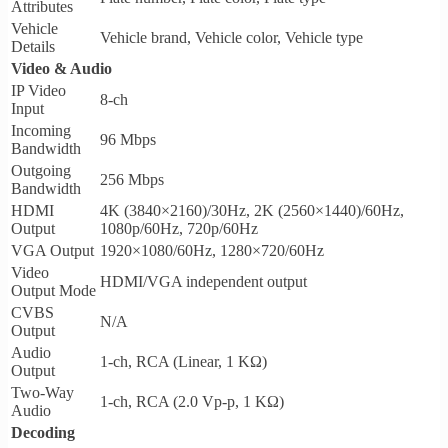
Attributes
Vehicle
Vehicle brand, Vehicle color, Vehicle type
Details
Video & Audio
IP Video
8-ch
Input
Incoming
96 Mbps
Bandwidth
Outgoing
256 Mbps
Bandwidth
HDMI
4K (3840×2160)/30Hz, 2K (2560×1440)/60Hz,
Output
1080p/60Hz, 720p/60Hz
VGA Output
1920×1080/60Hz, 1280×720/60Hz
Video
HDMI/VGA independent output
Output Mode
CVBS
N/A
Output
Audio
1-ch, RCA (Linear, 1 KΩ)
Output
Two-Way
1-ch, RCA (2.0 Vp-p, 1 KΩ)
Audio
Decoding