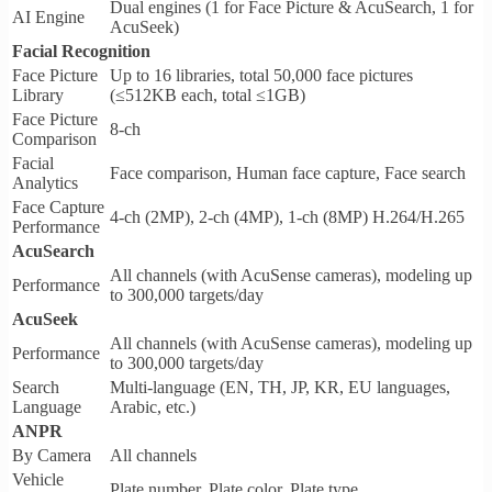
Dual engines (1 for Face Picture & AcuSearch, 1 for
AI Engine
AcuSeek)
Facial Recognition
Face Picture
Up to 16 libraries, total 50,000 face pictures
Library
(≤512KB each, total ≤1GB)
Face Picture
8-ch
Comparison
Facial
Face comparison, Human face capture, Face search
Analytics
Face Capture
4-ch (2MP), 2-ch (4MP), 1-ch (8MP) H.264/H.265
Performance
AcuSearch
All channels (with AcuSense cameras), modeling up
Performance
to 300,000 targets/day
AcuSeek
All channels (with AcuSense cameras), modeling up
Performance
to 300,000 targets/day
Search
Multi-language (EN, TH, JP, KR, EU languages,
Language
Arabic, etc.)
ANPR
By Camera
All channels
Vehicle
Plate number, Plate color, Plate type