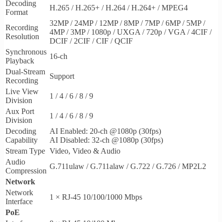
Decoding
H.265 / H.265+ / H.264 / H.264+ / MPEG4
Format
32MP / 24MP / 12MP / 8MP / 7MP / 6MP / 5MP /
Recording
4MP / 3MP / 1080p / UXGA / 720p / VGA / 4CIF /
Resolution
DCIF / 2CIF / CIF / QCIF
Synchronous
16-ch
Playback
Dual-Stream
Support
Recording
Live View
1 / 4 / 6 / 8 / 9
Division
Aux Port
1 / 4 / 6 / 8 / 9
Division
Decoding
AI Enabled: 20-ch @1080p (30fps)
Capability
AI Disabled: 32-ch @1080p (30fps)
Stream Type
Video, Video & Audio
Audio
G.711ulaw / G.711alaw / G.722 / G.726 / MP2L2
Compression
Network
Network
1 × RJ-45 10/100/1000 Mbps
Interface
PoE