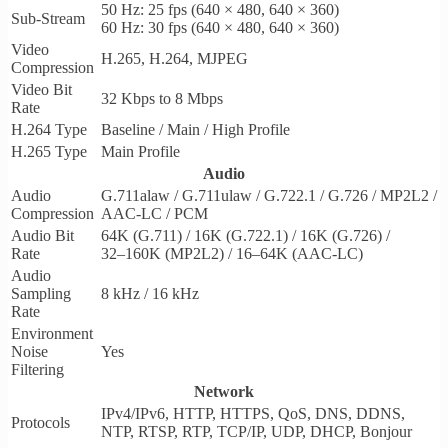
50 Hz: 25 fps (640 × 480, 640 × 360)
Sub-Stream
60 Hz: 30 fps (640 × 480, 640 × 360)
Video
H.265, H.264, MJPEG
Compression
Video Bit
32 Kbps to 8 Mbps
Rate
H.264 Type
Baseline / Main / High Profile
H.265 Type
Main Profile
Audio
Audio
G.711alaw / G.711ulaw / G.722.1 / G.726 / MP2L2 /
Compression
AAC-LC / PCM
Audio Bit
64K (G.711) / 16K (G.722.1) / 16K (G.726) /
Rate
32–160K (MP2L2) / 16–64K (AAC-LC)
Audio
Sampling
8 kHz / 16 kHz
Rate
Environment
Noise
Yes
Filtering
Network
IPv4/IPv6, HTTP, HTTPS, QoS, DNS, DDNS,
Protocols
NTP, RTSP, RTP, TCP/IP, UDP, DHCP, Bonjour