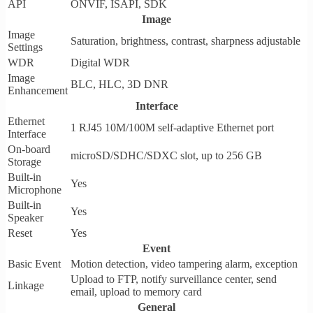
API
ONVIF, ISAPI, SDK
Image
Image
Saturation, brightness, contrast, sharpness adjustable
Settings
WDR
Digital WDR
Image
BLC, HLC, 3D DNR
Enhancement
Interface
Ethernet
1 RJ45 10M/100M self-adaptive Ethernet port
Interface
On-board
microSD/SDHC/SDXC slot, up to 256 GB
Storage
Built-in
Yes
Microphone
Built-in
Yes
Speaker
Reset
Yes
Event
Basic Event
Motion detection, video tampering alarm, exception
Upload to FTP, notify surveillance center, send
Linkage
email, upload to memory card
General