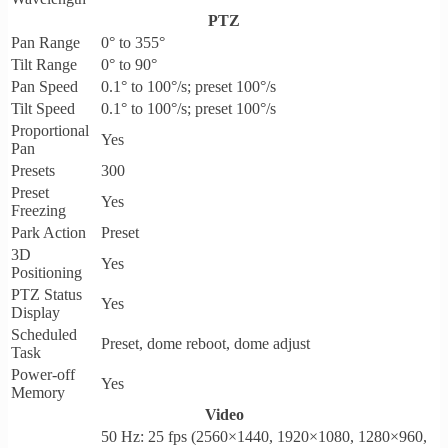
PTZ
Pan Range
0° to 355°
Tilt Range
0° to 90°
Pan Speed
0.1° to 100°/s; preset 100°/s
Tilt Speed
0.1° to 100°/s; preset 100°/s
Proportional
Yes
Pan
Presets
300
Preset
Yes
Freezing
Park Action
Preset
3D
Yes
Positioning
PTZ Status
Yes
Display
Scheduled
Preset, dome reboot, dome adjust
Task
Power-off
Yes
Memory
Video
50 Hz: 25 fps (2560×1440, 1920×1080, 1280×960,