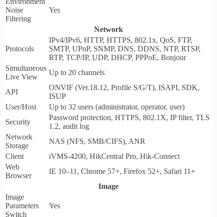
Environment
Noise
Yes
Filtering
Network
IPv4/IPv6, HTTP, HTTPS, 802.1x, QoS, FTP,
Protocols
SMTP, UPnP, SNMP, DNS, DDNS, NTP, RTSP,
RTP, TCP/IP, UDP, DHCP, PPPoE, Bonjour
Simultaneous
Up to 20 channels
Live View
ONVIF (Ver.18.12, Profile S/G/T), ISAPI, SDK,
API
ISUP
User/Host
Up to 32 users (administrator, operator, user)
Password protection, HTTPS, 802.1X, IP filter, TLS
Security
1.2, audit log
Network
NAS (NFS, SMB/CIFS), ANR
Storage
Client
iVMS-4200, HikCentral Pro, Hik-Connect
Web
IE 10–11, Chrome 57+, Firefox 52+, Safari 11+
Browser
Image
Image
Parameters
Yes
Switch