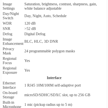
Image
Saturation, brightness, contrast, sharpness, gain,
Settings
white balance adjustable
Day/Night
Day, Night, Auto, Schedule
Switch
WDR
120 dB
SNR
>52 dB
Defog
Digital Defog
Image
BLC, HLC, 3D DNR
Enhancement
Privacy
24 programmable polygon masks
Mask
Regional
Yes
Focus
Regional
Yes
Exposure
Interface
Ethernet
1 RJ45 10M/100M self-adaptive port
Interface
On-board
microSD/SDHC/SDXC slot, up to 256 GB
Storage
Built-in
1 mic (pickup radius up to 5 m)
Microphone