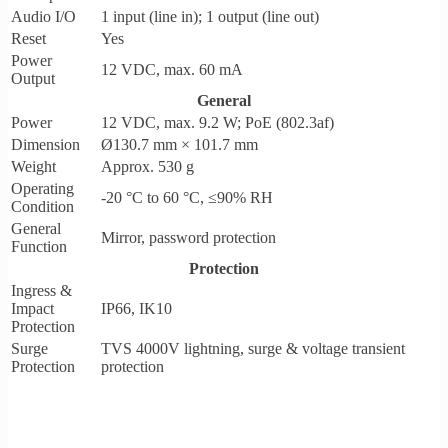
Audio I/O
1 input (line in); 1 output (line out)
Reset
Yes
Power
12 VDC, max. 60 mA
Output
General
Power
12 VDC, max. 9.2 W; PoE (802.3af)
Dimension
Ø130.7 mm × 101.7 mm
Weight
Approx. 530 g
Operating
-20 °C to 60 °C, ≤90% RH
Condition
General
Mirror, password protection
Function
Protection
Ingress &
Impact
IP66, IK10
Protection
Surge
TVS 4000V lightning, surge & voltage transient
Protection
protection