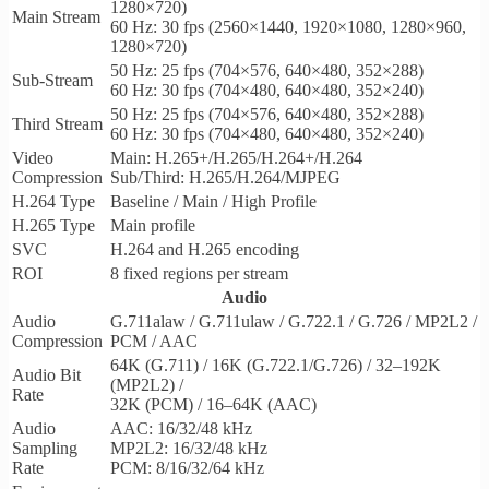
1280×720)
Main Stream
60 Hz: 30 fps (2560×1440, 1920×1080, 1280×960,
1280×720)
50 Hz: 25 fps (704×576, 640×480, 352×288)
Sub-Stream
60 Hz: 30 fps (704×480, 640×480, 352×240)
50 Hz: 25 fps (704×576, 640×480, 352×288)
Third Stream
60 Hz: 30 fps (704×480, 640×480, 352×240)
Video
Main: H.265+/H.265/H.264+/H.264
Compression
Sub/Third: H.265/H.264/MJPEG
H.264 Type
Baseline / Main / High Profile
H.265 Type
Main profile
SVC
H.264 and H.265 encoding
ROI
8 fixed regions per stream
Audio
Audio
G.711alaw / G.711ulaw / G.722.1 / G.726 / MP2L2 /
Compression
PCM / AAC
64K (G.711) / 16K (G.722.1/G.726) / 32–192K
Audio Bit
(MP2L2) /
Rate
32K (PCM) / 16–64K (AAC)
Audio
AAC: 16/32/48 kHz
Sampling
MP2L2: 16/32/48 kHz
Rate
PCM: 8/16/32/64 kHz