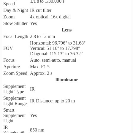
1/1 s to 1/30,000 s
Speed
Day & Night
IR cut filter
Zoom
4x optical, 16x digital
Slow Shutter
Yes
Lens
Focal Length
2.8 to 12 mm
Horizontal: 96.796° to 31.68°
FOV
Vertical: 51.16° to 17.798°
Diagonal: 115.13° to 36.32°
Focus
Auto, semi-auto, manual
Aperture
Max. F1.5
Zoom Speed
Approx. 2 s
Illuminator
Supplement
IR
Light Type
Supplement
IR Distance: up to 20 m
Light Range
Smart
Supplement
Yes
Light
IR
850 nm
Wavelength