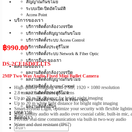
สัญญาณกันขโมย
ระบบเปิด-ปิดอัตโนมัติ
Access Point
บริการของเรา
บริการติดตั้งกล้องวงจรปิด
บริการติดตั้งสัญญาณกันขโมย
บริการติดตั้งระบบ Access Control
฿
990.00
บริการติดตั้งประตูรีโมท
บริการติดตั้งระบบ Network & Fiber Optic
บริการอื่นๆ ของเรา
DS-2CE16D0T-LTS
ผลงานของเรา
ผลงานติดตั้งกล้องวงจรปิด
2MP Two Way Audio Fixed Mini Bullet Camera
ผลงานติดตั้งสัญญาณกันขโมย
ผลงานติดตั้ง Access Control
High quality imaging with 2 MP, 1920 × 1080 resolution
2.8 mm, 3.6 mm fixed focal lens
ผลงานติดตั้งประตูรีโมท
Up to 30 m IR distance for bright night imaging
ผลงานติดตั้ง Network & Fiber Optic
Up to 20 m white light distance for bright night imaging
ผลงานติดตั้งอื่นๆ
Smart-Hybrid Light, optimize your security with flexible lighti
บทความ
High quality audio with audio over coaxial cable, built-in mic, 
ติดต่อเรา
Provide real-time communication via built-in two-way audio
Water and dust resistant (IP67)