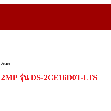
Series
I 2MP รุ่น DS-2CE16D0T-LTS