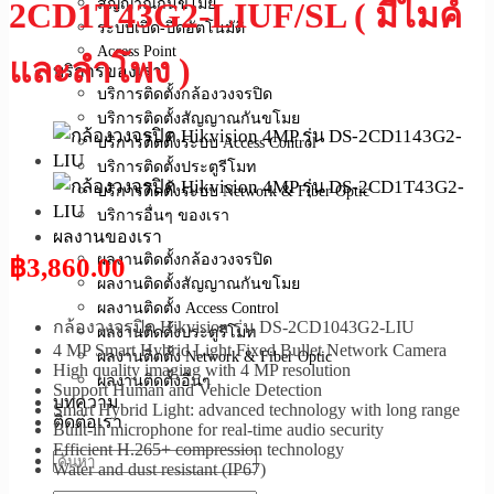
สัญญาณกันขโมย
2CD1T43G2-LIUF/SL ( มีไมค์
ระบบเปิด-ปิดอัตโนมัติ
Access Point
และลำโพง )
บริการของเรา
บริการติดตั้งกล้องวงจรปิด
บริการติดตั้งสัญญาณกันขโมย
บริการติดตั้งระบบ Access Control
บริการติดตั้งประตูรีโมท
บริการติดตั้งระบบ Network & Fiber Optic
บริการอื่นๆ ของเรา
ผลงานของเรา
ผลงานติดตั้งกล้องวงจรปิด
฿
3,860.00
ผลงานติดตั้งสัญญาณกันขโมย
ผลงานติดตั้ง Access Control
กล้องวงจรปิด Hikvision รุ่น DS-2CD1043G2-LIU
ผลงานติดตั้งประตูรีโมท
4 MP Smart Hybrid Light Fixed Bullet Network Camera
ผลงานติดตั้ง Network & Fiber Optic
High quality imaging with 4 MP resolution
ผลงานติดตั้งอื่นๆ
Support Human and Vehicle Detection
บทความ
Smart Hybrid Light: advanced technology with long range
ติดต่อเรา
Built-in microphone for real-time audio security
Efficient H.265+ compression technology
Water and dust resistant (IP67)