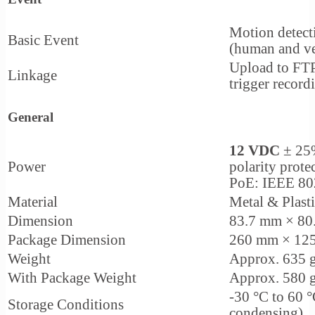
Motion detecti
Basic Event
(human and
v
Upload to FTP/
Linkage
trigger
recordi
General
12 VDC
± 25%
Power
polarity prote
PoE: IEEE 802
Material
Metal & Plast
Dimension
83.7 mm × 80.
Package Dimension
260 mm × 125
Weight
Approx. 635 g 
With Package Weight
Approx. 580 g 
-30 °C to 60 °
Storage Conditions
condensing)