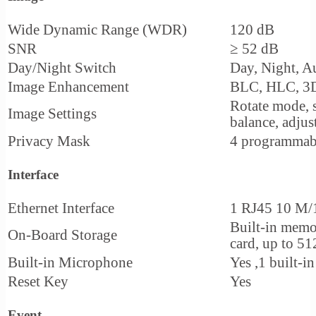
Wide Dynamic Range (WDR)
120 dB
SNR
≥ 52 dB
Day/Night Switch
Day, Night, A
Image Enhancement
BLC, HLC, 
Rotate mode, s
Image Settings
balance,
adjus
Privacy Mask
4 programmab
Interface
Ethernet Interface
1 RJ45 10 M/1
Built-in mem
On-Board Storage
card, up to 5
Built-in Microphone
Yes ,1 built-
Reset Key
Yes
Event