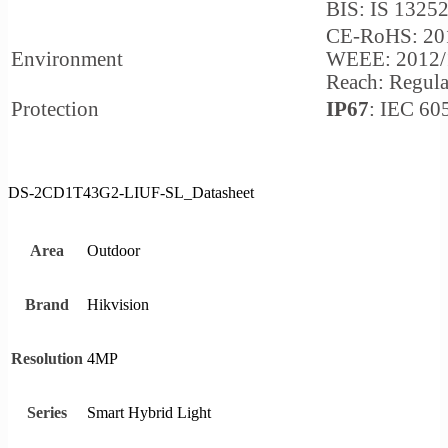
BIS: IS 13252
CE-RoHS: 20
Environment
WEEE: 2012/
Reach: Regul
Protection
IP67
: IEC 60
DS-2CD1T43G2-LIUF-SL_Datasheet
Outdoor
Area
Hikvision
Brand
4MP
Resolution
Smart Hybrid Light
Series