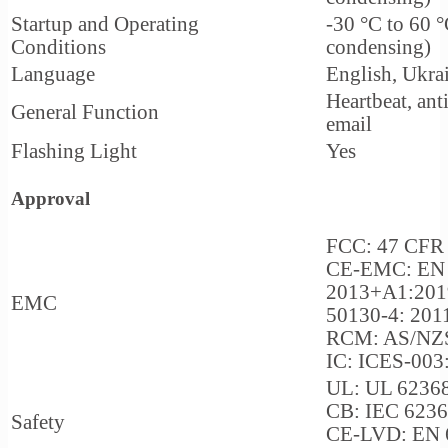
Startup and Operating
-30 °C to 60 °
Conditions
condensing)
Language
English, Ukra
Heartbeat, ant
General Function
email
Flashing Light
Yes
Approval
FCC: 47 CFR P
CE-EMC: EN 5
2013+A1:201
EMC
50130-4: 201
RCM: AS/NZS
IC: ICES-003:
UL: UL 62368
CB: IEC 6236
Safety
CE-LVD: EN 6