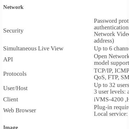
Network
Password prot
authenticatio
Security
Network Vid
address)
Simultaneous Live View
Up to 6 chann
Open Network V
API
model support
TCP/IP, ICMP
Protocols
QoS, FTP, S
Up to 32 user
User/Host
3 user levels: 
Client
iVMS-4200 ,H
Plug-in requir
Web Browser
Local service
Image