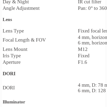
Day & Night
IR cut filter
Angle Adjustment
Pan: 0° to 360°
Lens
Lens Type
Fixed focal le
4 mm, horizon
Focal Length & FOV
6 mm, horizon
Lens Mount
M12
Iris Type
Fixed
Aperture
F1.6
DORI
4 mm, D: 78 m
DORI
6 mm, D: 128 
Illuminator