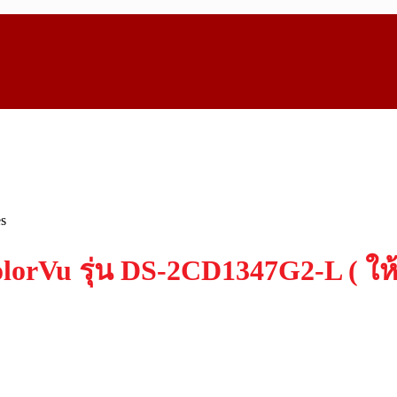
s
lorVu รุ่น DS-2CD1347G2-L ( ให้