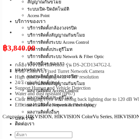
สัญญาณกันขโมย
ระบบเปิด-ปิดอัตโนมัติ
Access Point
บริการของเรา
บริการติดตั้งกล้องวงจรปิด
บริการติดตั้งสัญญาณกันขโมย
บริการติดตั้งระบบ Access Control
฿
3,840.00
บริการติดตั้งประตูรีโมท
บริการติดตั้งระบบ Network & Fiber Optic
บริการอื่นๆ ของเรา
กล้องวงจรปิด Hikvision รุ่น DS-2CD1347G2-L
ผลงานของเรา
4 MP ColorVu Fixed Turret Network Camera
ผลงานติดตั้งกล้องวงจรปิด
High quality imaging with 4 MP resolution
24/7 colorful imaging4
ผลงานติดตั้งสัญญาณกันขโมย
Support Human and Vehicle Detection
ผลงานติดตั้ง Access Control
Water and dust resistant (IP67)
ผลงานติดตั้งประตูรีโมท
Clear imaging even with strong back lighting due to 120 dB 
Efficient H.265+ compression technology
ผลงานติดตั้ง Network & Fiber Optic
ผลงานติดตั้งอื่นๆ
Categories:
HIKVISION
,
HIKVISION ColorVu Series
,
HIKVISION
บทความ
ติดต่อเรา