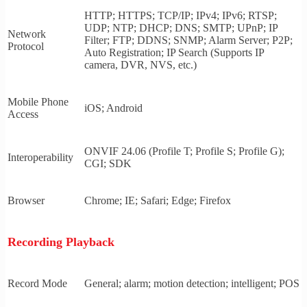
HTTP; HTTPS; TCP/IP; IPv4; IPv6; RTSP;
UDP; NTP; DHCP; DNS; SMTP; UPnP; IP
Network
Filter; FTP; DDNS; SNMP; Alarm Server; P2P;
Protocol
Auto Registration; IP Search (Supports IP
camera, DVR, NVS, etc.)
Mobile Phone
iOS; Android
Access
ONVIF 24.06 (Profile T; Profile S; Profile G);
Interoperability
CGI; SDK
Browser
Chrome; IE; Safari; Edge; Firefox
Recording Playback
Record Mode
General; alarm; motion detection; intelligent; POS