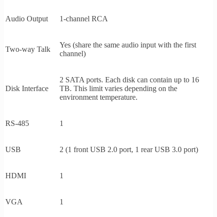
Audio Output
1-channel RCA
Yes (share the same audio input with the first
Two-way Talk
channel)
2 SATA ports. Each disk can contain up to 16
Disk Interface
TB. This limit varies depending on the
environment temperature.
RS-485
1
USB
2 (1 front USB 2.0 port, 1 rear USB 3.0 port)
HDMI
1
VGA
1