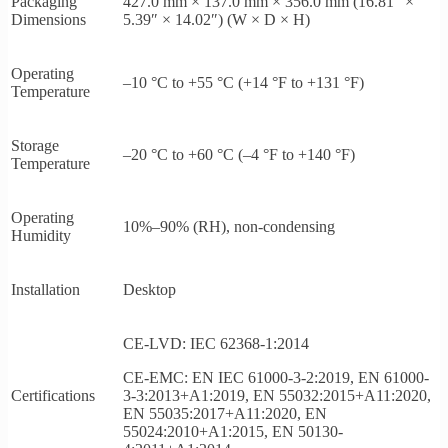
Packaging
427.0 mm × 137.0 mm × 356.0 mm (16.81″ ×
Dimensions
5.39″ × 14.02″) (W × D × H)
Operating
–10 °C to +55 °C (+14 °F to +131 °F)
Temperature
Storage
–20 °C to +60 °C (–4 °F to +140 °F)
Temperature
Operating
10%–90% (RH), non-condensing
Humidity
Installation
Desktop
CE-LVD: IEC 62368-1:2014
CE-EMC: EN IEC 61000-3-2:2019, EN 61000-
3-3:2013+A1:2019, EN 55032:2015+A11:2020,
Certifications
EN 55035:2017+A11:2020, EN
55024:2010+A1:2015, EN 50130-