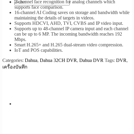
2-channel face recognition for analog channels which
supports face comparison.
16-channel AI Coding saves on storage and bandwidth while
maintaining the details of targets in videos.
Supports HDCVI, AHD, TVI, CVBS and IP video input.
Supports up to 48-channel IP camera input and each channel
can be up to 6 MP. The incoming bandwidth reaches 192
Mbps.
Smart H.265+ and H.265 dual-stream video compression.
IoT and POS capabilities.
Categories:
Dahua
,
Dahua 32CH DVR
,
Dahua DVR
Tags:
DVR
,
เครื่องบันทึก