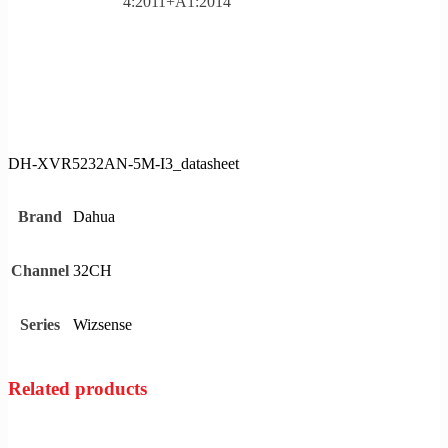
4:2011+A1:2014
DH-XVR5232AN-5M-I3_datasheet
Dahua
Brand
32CH
Channel
Wizsense
Series
Related products