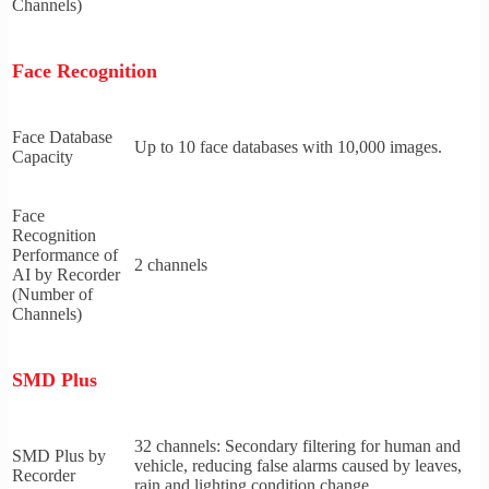
Channels)
Face Recognition
Face Database
Up to 10 face databases with 10,000 images.
Capacity
Face
Recognition
Performance of
2 channels
AI by Recorder
(Number of
Channels)
SMD Plus
32 channels: Secondary filtering for human and
SMD Plus by
vehicle, reducing false alarms caused by leaves,
Recorder
rain and lighting condition change