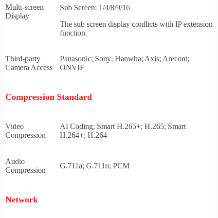
Multi-screen
Sub Screen: 1/4/8/9/16
Display
The sub screen display conflicts with IP extension
function.
Third-party
Panasonic; Sony; Hanwha; Axis; Arecont;
Camera Access
ONVIF
Compression Standard
Video
AI Coding; Smart H.265+; H.265; Smart
Compression
H.264+; H.264
Audio
G.711a; G.711u; PCM
Compression
Network