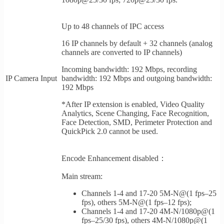
Up to 48 channels of IPC access
16 IP channels by default + 32 channels (analog
channels are converted to IP channels)
Incoming bandwidth: 192 Mbps, recording
bandwidth: 192 Mbps and outgoing bandwidth:
IP Camera Input
192 Mbps
*After IP extension is enabled, Video Quality
Analytics, Scene Changing, Face Recognition,
Face Detection, SMD, Perimeter Protection and
QuickPick 2.0 cannot be used.
Encode Enhancement disabled：
Main stream:
Channels 1-4 and 17-20 5M-N@(1 fps–25
fps), others 5M-N@(1 fps–12 fps);
Channels 1-4 and 17-20 4M-N/1080p@(1
fps–25/30 fps), others 4M-N/1080p@(1