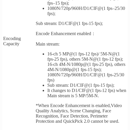
fps–15 fps);
1080N/720p/960H/D1/CIF@(1 fps–25/30
fps);
Sub stream: D1/CIF@(1 fps-15 fps);
Encode Enhancement enabled：
Encoding
Capacity
Main stream:
16-ch 5 MP@(1 fps-12 fps)/ 5M-N@(1
fps-25 fps), others 5M-N@(1 fps-12 fps);
16-ch 4M-N/1080p@(1 fps-25 fps), others
4M-N/1080p@(1 fps-15 fps);
1080N/720p/960H/D1/CIF@(1 fps-25/30
fps)
Sub stream: D1/CIF@(1 fps-15 fps);
It changes to D1/CIF@(1 fps-12 fps) when
Main stream is 5 MP/5M-N.
*When Encode Enhancement is enabled,Video
Quality Analytics, Scene Changing, Face
Recognition, Face Detection, Perimeter
Protection and QuickPick 2.0 cannot be used.