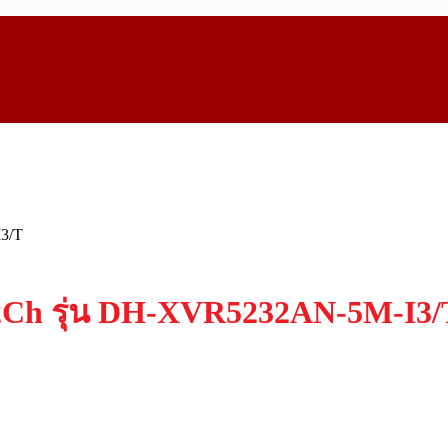
32Ch รุ่น DH-XVR5232AN-5M-I3/