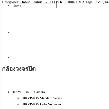
Categories:
Dahua
,
Dahua 32CH DVR
,
Dahua DVR
Tags:
DVR
,
เค
กล้องวงจรปิด
HIKVISION IP Camera
HIKVISION Standard Series
HIKVISION ColorVu Series