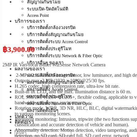
สัญญาณกันขโมย
ระบบเปิด-ปิดอัตโนมัติ
Access Point
บริการของเรา
บริการติดตั้งกล้องวงจรปิด
บริการติดตั้งสัญญาณกันขโมย
บริการติดตั้งระบบ Access Control
฿
3,900.00
บริการติดตั้งประตูรีโมท
บริการติดตั้งระบบ Network & Fiber Optic
บริการอื่นๆ ของเรา
2MP IR Vari-focal Bullet WizSense Network Camera
ผลงานของเรา
2-MP 1/2.8″ CMOS image sensor, low luminance, and high def
ผลงานติดตั้งกล้องวงจรปิด
Outputs max. 2 MP (1920 × 1080)@25/30 fps.
ผลงานติดตั้งสัญญาณกันขโมย
H.265 codec, high compression rate, ultra-low bit rate.
ผลงานติดตั้ง Access Control
Built-in IR LED, and the max. illumination distance is 60 m.
ผลงานติดตั้งประตูรีโมท
ROI, SMART H.264+/H.265+, flexible coding, applicable to v
bandwidth and storage environments.
ผลงานติดตั้ง Network & Fiber Optic
Rotation mode, WDR, 3D NR, HLC, BLC, digital watermarkin
ผลงานติดตั้งอื่นๆ
to various monitoring scenes.
บทความ
Intelligent monitoring: Intrusion, tripwire (the two functions su
ติดต่อเรา
classification and accurate detection of vehicle and human).
Abnormality detection: Motion detection, video tampering, aud
detection, no SD card, SD card full, SD card error, network