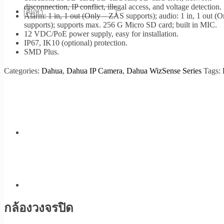
disconnection, IP conflict, illegal access, and voltage detection.
Alarm: 1 in, 1 out (Only – ZAS supports); audio: 1 in, 1 out 
supports); supports max. 256 G Micro SD card; built in MIC.
12 VDC/PoE power supply, easy for installation.
IP67, IK10 (optional) protection.
SMD Plus.
Categories:
Dahua
,
Dahua IP Camera
,
Dahua WizSense Series
Tags:
กล้องวงจรปิด