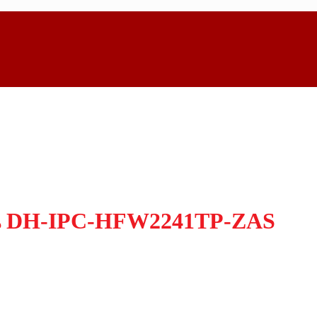
ุ่น DH-IPC-HFW2241TP-ZAS