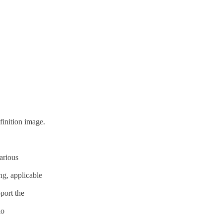
inition image.
arious
g, applicable
pport the
io