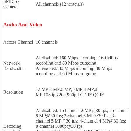
SMD by
All channels (12 targets/s)
Camera
Audio And Video
Access Channel
16 channels
AI disabled: 160 Mbps incoming, 160 Mbps
Network
recording and 80 Mbps outgoing
Bandwidth
AI enabled: 80 Mbps incoming, 80 Mbps
recording and 60 Mbps outgoing
12 MP;8 MP;6 MP;5 MP;4 MP;3
Resolution
MP;1080p;720p;960p;D1;CIF;QCIF
AI disabled: 1-channel 12 MP@30 fps; 2-channel
8 MP@30 fps; 2-channel 6 MP@30 fps; 3-
channel 5 MP@30 fps; 4-channel 4 MP@30 fps;
Decoding
8-channel 1080p@30 fps