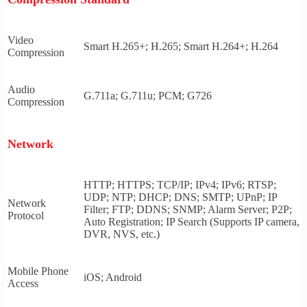
Video
Smart H.265+; H.265; Smart H.264+; H.264
Compression
Audio
G.711a; G.711u; PCM; G726
Compression
Network
HTTP; HTTPS; TCP/IP; IPv4; IPv6; RTSP;
UDP; NTP; DHCP; DNS; SMTP; UPnP; IP
Network
Filter; FTP; DDNS; SNMP; Alarm Server; P2P;
Protocol
Auto Registration; IP Search (Supports IP camera,
DVR, NVS, etc.)
Mobile Phone
iOS; Android
Access