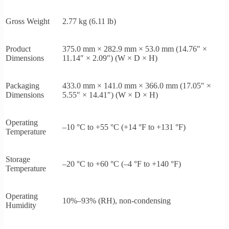
Gross Weight
2.77 kg (6.11 lb)
Product
375.0 mm × 282.9 mm × 53.0 mm (14.76″ ×
Dimensions
11.14″ × 2.09″) (W × D × H)
Packaging
433.0 mm × 141.0 mm × 366.0 mm (17.05″ ×
Dimensions
5.55″ × 14.41″) (W × D × H)
Operating
–10 °C to +55 °C (+14 °F to +131 °F)
Temperature
Storage
–20 °C to +60 °C (–4 °F to +140 °F)
Temperature
Operating
10%–93% (RH), non-condensing
Humidity