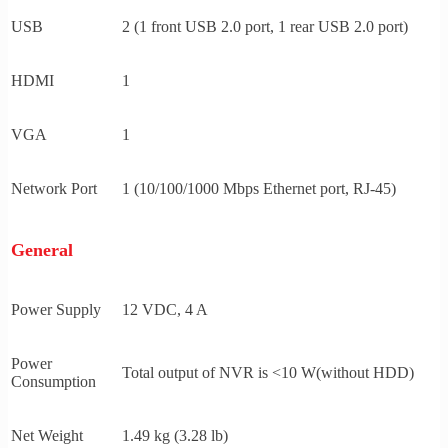
USB
2 (1 front USB 2.0 port, 1 rear USB 2.0 port)
HDMI
1
VGA
1
Network Port
1 (10/100/1000 Mbps Ethernet port, RJ-45)
General
Power Supply
12 VDC, 4 A
Power
Total output of NVR is <10 W(without HDD)
Consumption
Net Weight
1.49 kg (3.28 lb)