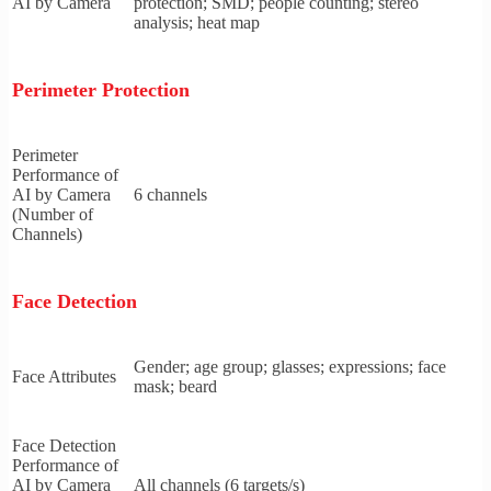
AI by Camera
protection; SMD; people counting; stereo
analysis; heat map
Perimeter Protection
Perimeter
Performance of
AI by Camera
6 channels
(Number of
Channels)
Face Detection
Gender; age group; glasses; expressions; face
Face Attributes
mask; beard
Face Detection
Performance of
AI by Camera
All channels (6 targets/s)