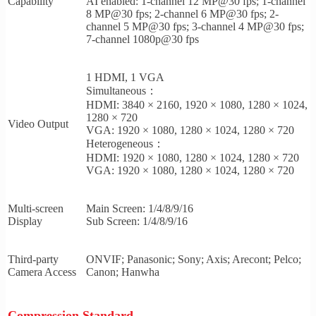
Capability
AI enabled: 1-channel 12 MP@30 fps; 1-channel
8 MP@30 fps; 2-channel 6 MP@30 fps; 2-
channel 5 MP@30 fps; 3-channel 4 MP@30 fps;
7-channel 1080p@30 fps
1 HDMI, 1 VGA
Simultaneous：
HDMI: 3840 × 2160, 1920 × 1080, 1280 × 1024,
1280 × 720
Video Output
VGA: 1920 × 1080, 1280 × 1024, 1280 × 720
Heterogeneous：
HDMI: 1920 × 1080, 1280 × 1024, 1280 × 720
VGA: 1920 × 1080, 1280 × 1024, 1280 × 720
Multi-screen
Main Screen: 1/4/8/9/16
Display
Sub Screen: 1/4/8/9/16
Third-party
ONVIF; Panasonic; Sony; Axis; Arecont; Pelco;
Camera Access
Canon; Hanwha
Compression Standard