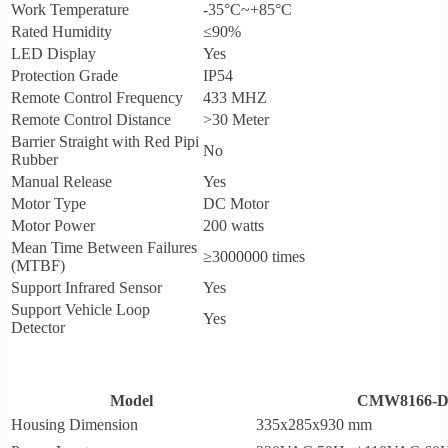
Work Temperature
-35°C~+85°C
Rated Humidity
≤90%
LED Display
Yes
Protection Grade
IP54
Remote Control Frequency
433 MHZ
Remote Control Distance
>30 Meter
Barrier Straight with Red Pipi
No
Rubber
Manual Release
Yes
Motor Type
DC Motor
Motor Power
200 watts
Mean Time Between Failures
≥3000000 times
(MTBF)
Support Infrared Sensor
Yes
Support Vehicle Loop
Yes
Detector
Model
CMW8166-
Housing Dimension
335x285x930 mm