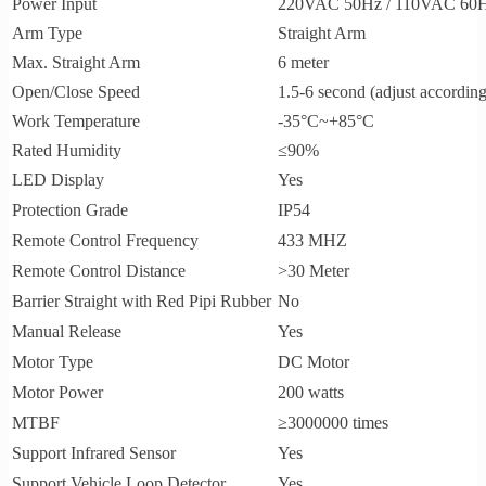
Power Input
220VAC 50Hz / 110VAC 60
Arm Type
Straight Arm
Max. Straight Arm
6 meter
Open/Close Speed
1.5-6 second (adjust accordin
Work Temperature
-35°C~+85°C
Rated Humidity
≤90%
LED Display
Yes
Protection Grade
IP54
Remote Control Frequency
433 MHZ
Remote Control Distance
>30 Meter
Barrier Straight with Red Pipi Rubber
No
Manual Release
Yes
Motor Type
DC Motor
Motor Power
200 watts
MTBF
≥3000000 times
Support Infrared Sensor
Yes
Support Vehicle Loop Detector
Yes