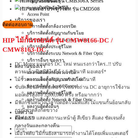
สัญญาณกันขโมย
ระบบเปิด-ปิดอัตโนมัติ
Access Point
บริการของเรา
ติดต่อสอบถาม
บริการติดตั้งกล้องวงจรปิด
บริการติดตั้งสัญญาณกันขโมย
HIP ไม้กั้นรถยนต์ รุ่น CMW8166-DC /
บริการติดตั้งระบบ Access Control
บริการติดตั้งประตูรีโมท
CMW8163-DC
บริการติดตั้งระบบ Network & Fiber Optic
บริการอื่นๆ ของเรา
DC Motor มอเตอร์ DC ใหม่ ทนแรงกว่าใคร..!! ปรับ
ผลงานของเรา
ความเร็วเปิด/ปิดไม่ได้ 1.5-6 วินาที มอเตอร์*
ผลงานติดตั้งกล้องวงจรปิด
ไม้รั้วความเร็วสูง 4/6 เมตร 1.5-6 วินาที
ผลงานติดตั้งสัญญาณกันขโมย
ผลงานติดตั้ง Access Control
ขับเคลื่อนด้วยมอเตอร์ ไร้แปรงถ่าน DC อายุการใช้งาน
ผลงานติดตั้งประตูรีโมท
มอเตอร์สูงถึง 3,000,000 ครั้ง หรือมากกว่า
ผลงานติดตั้ง Network & Fiber Optic
มีฟังก์ชันหน่วงเวลาปิดอัตโนมัติและไม้แขนกั้นย้อนกลับ
ผลงานติดตั้งอื่นๆ
กรณีฟาดสิ่งกีดขวาง
บทความ
มีไฟ LED แสดงสถานะหน้าตู้ สีเขียว สีแดง ชัดเจนทั้ง
ติดต่อเรา
กลางวันและกลางคืน
เมื่อไฟดับ ไม้กั้นยังสามารถทำงานได้โดยเพิ่มแบตเตอรี่