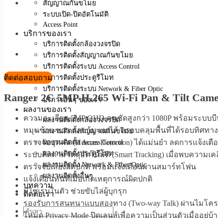
สัญญาณกันขโมย
ระบบเปิด-ปิดอัตโนมัติ
Access Point
บริการของเรา
บริการติดตั้งกล้องวงจรปิด
บริการติดตั้งสัญญาณกันขโมย
บริการติดตั้งระบบ Access Control
ติดต่อสอบถาม
บริการติดตั้งประตูรีโมท
บริการติดตั้งระบบ Network & Fiber Optic
Ranger 2C 5MP H.265 Wi-Fi Pan & Tilt Cam
บริการอื่นๆ ของเรา
ผลงานของเรา
ความละเอียด 5MP QHD คมชัดสูงกว่า 1080P พร้อมระบบบี
ผลงานติดตั้งกล้องวงจรปิด
หมุนซ้าย-ขวา และก้ม-เงยได้ ครอบคลุมพื้นที่ได้รอบทิศทาง
ผลงานติดตั้งสัญญาณกันขโมย
ตรวจจับบุคคล (Human Detection) ได้แม่นยำ ลดการแจ้งเตือน
ผลงานติดตั้ง Access Control
ผลงานติดตั้งประตูรีโมท
ระบบติดตามวัตถุอัตโนมัติ (Smart Tracking) เมื่อพบความเค
ผลงานติดตั้ง Network & Fiber Optic
ตรวจจับเสียงผิดปกติ พร้อมแจ้งเตือนผ่านสมาร์ทโฟน
ผลงานติดตั้งอื่นๆ
แจ้งเตือนทันทีเมื่อเกิดเหตุการณ์ผิดปกติ
บทความ
มีไซเรนในตัว ช่วยขับไล่ผู้บุกรุก
ติดต่อเรา
รองรับการสนทนาแบบสองทาง (Two-way Talk) ผ่านไมโ
โหมด Privacy Mode ปิดเลนส์เพื่อความเป็นส่วนตัวเมื่ออยู่บ้