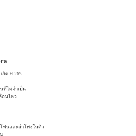
era
บอัด H.265
ที่ไม่จำเป็น
ลื่อนไหว
ครโฟนและลำโพงในตัว
าน